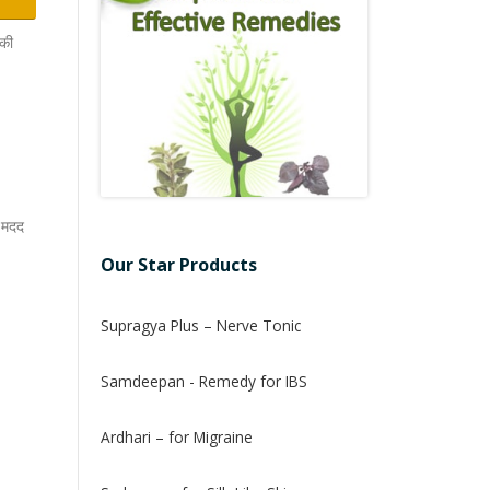
 की
ी मदद
Our Star Products
Supragya Plus – Nerve Tonic
Samdeepan - Remedy for IBS
Ardhari – for Migraine