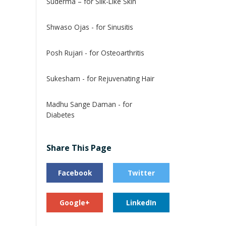
Suderma – for Silk-Like Skin
Shwaso Ojas - for Sinusitis
Posh Rujari - for Osteoarthritis
Sukesham - for Rejuvenating Hair
Madhu Sange Daman - for
Diabetes
Share This Page
Facebook
Twitter
Google+
LinkedIn