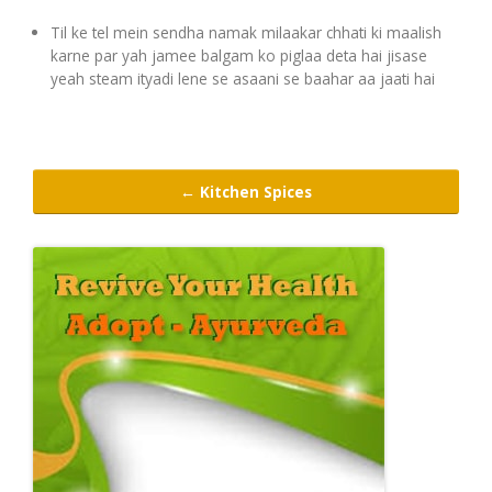
Til ke tel mein sendha namak milaakar chhati ki maalish
Digestion Issues
karne par yah jamee balgam ko piglaa deta hai jisase
yeah steam ityadi lene se asaani se baahar aa jaati hai
Respiratory Problems
Pain Management
← Kitchen Spices
Skin Allergies
Infertility Problems
Other Health Issues