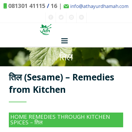
081301 41115
/
16
|
info@athayurdhamah.com
तिल
Home
Concepts
तिल (Sesame) – Remedies
Nature and Health
from Kitchen
Herbs - Treasures of Nature
Solutions
HOME REMEDIES THROUGH KITCHEN
Exclusive Remedies
About Us
Kitchen Spices - as Remedies
SPICES – तिल