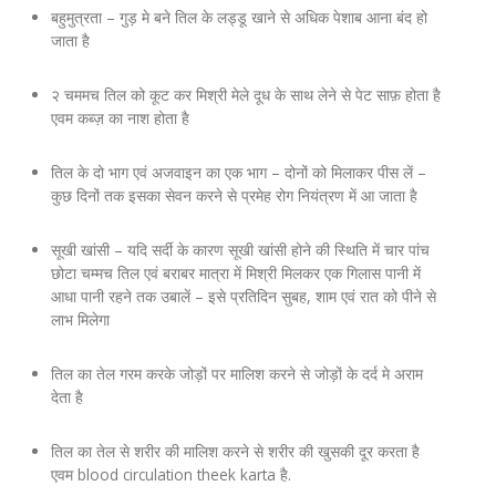
Company Profile
Contact Us
Diseases and Remedies
बहुमुत्रता – गुड़ मे बने तिल के लड्डू खाने से अधिक पेशाब आना बंद हो
जाता है
Appointments
Profile of Dr. P. Arora
Home Remedies
२ चममच तिल को कूट कर मिश्री मेले दूध के साथ लेने से पेट साफ़ होता है
एवम कब्ज़ का नाश होता है
eShop
Awards and Certificates
Swadarshan
तिल के दो भाग एवं अजवाइन का एक भाग – दोनों को मिलाकर पीस लें –
Ath eShop
Coverage in Media
Healthy Eating
कुछ दिनों तक इसका सेवन करने से प्रमेह रोग नियंत्रण में आ जाता है
Amazon
Newspaper
Galleries
सूखी खांसी – यदि सर्दी के कारण सूखी खांसी होने की स्थिति में चार पांच
छोटा चम्मच तिल एवं बराबर मात्रा में मिश्री मिलकर एक गिलास पानी में
आधा पानी रहने तक उबालें – इसे प्रतिदिन सुबह, शाम एवं रात को पीने से
Flipkart
Image Gallery
Jal Kranti
Testimonials
लाभ मिलेगा
1mg
Q&A Videos
Articles
तिल का तेल गरम करके जोड़ों पर मालिश करने से जोड़ों के दर्द मे अराम
देता है
Distacart - For Deliveries Outside India
Summary Page
Infographics
तिल का तेल से शरीर की मालिश करने से शरीर की खुसकी दूर करता है
एवम blood circulation theek karta है.
Nervous Weakness